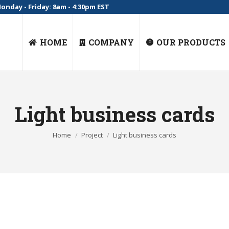
onday - Friday: 8am - 4:30pm EST
HOME
COMPANY
OUR PRODUCTS
Light business cards
You are here:
Home
Project
Light business cards