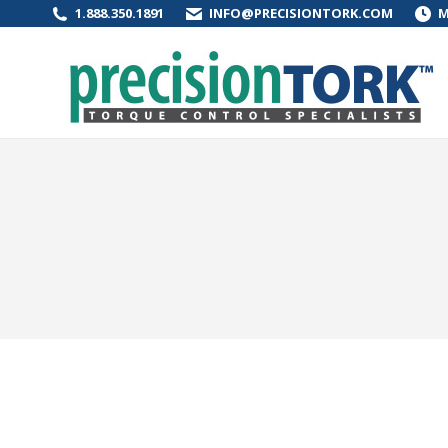
1.888.350.1891
INFO@PRECISIONTORK.COM
M