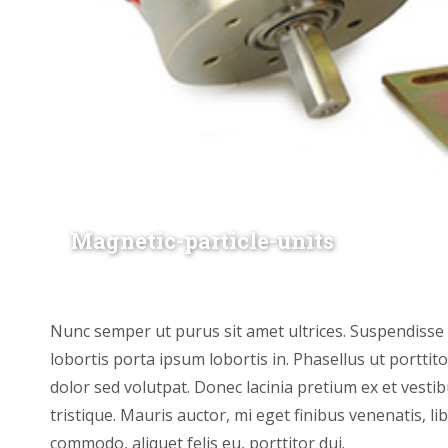
Magnetic-particle-units
Nunc semper ut purus sit amet ultrices. Suspendisse fr
lobortis porta ipsum lobortis in. Phasellus ut portti
dolor sed volutpat. Donec lacinia pretium ex et vestibu
tristique. Mauris auctor, mi eget finibus venenatis, li
commodo, aliquet felis eu, porttitor dui.